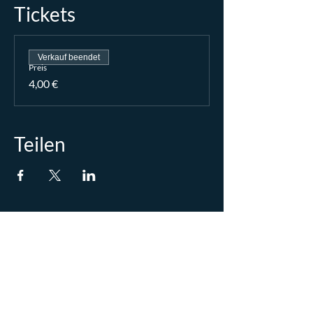
Tickets
Verkauf beendet
Preis
4,00 €
Teilen
Wir weisen darauf hin, dass wir die im
Zusammenhang mit dieser Bestellung
erhaltene elektronische Postadresse zur
Direktwerbung für eigene ähnliche Waren
oder Dienstleistungen (insbesondere neue