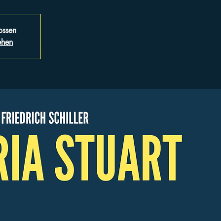
ossen
ehen